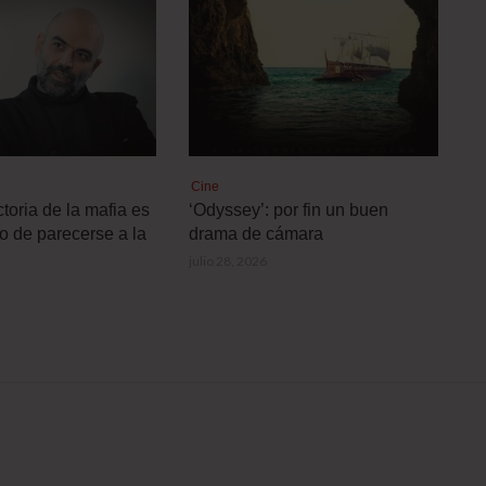
Cine
toria de la mafia es
‘Odyssey’: por fin un buen
o de parecerse a la
drama de cámara
julio 28, 2026