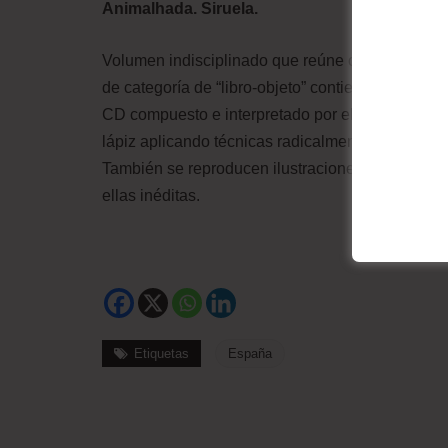
Animalhada. Siruela.
Volumen indisciplinado que reúne otros volúme
de categoría de “libro-objeto” contiene textos b
CD compuesto e interpretado por el autor; un D
lápiz aplicando técnicas radicalmente artesanale
También se reproducen ilustraciones diversas (bol
ellas inéditas.
Etiquetas
España