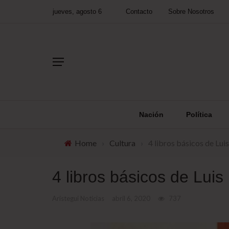
jueves, agosto 6
Contacto
Sobre Nosotros
Nación
Política
Home
›
Cultura
›
4 libros básicos de Lu
4 libros básicos de Lui
Aristegui Noticias
abril 6, 2020
737