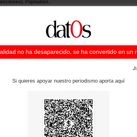
anciones). Pigmalión.
total, un renacentista del siglo XXI que reflexiona sobre
diana y contradictoria realidad, hasta convertir ese
s un trabajador infatigable que aúna una considerable
las y, sobre todo, cientos de canciones que ya forman
se reúnen todas las letras de sus canciones, algunas de
ealidad no ha desaparecido, se ha convertido en un re
el “espíritu de la letra” de sus versiones originales.
J
Si quieres apoyar nuestro periodismo aporta aquí
ón, dando la espalda a una ciudad destruida. A partir de
echa la vista atrás para descubrir qué queda en él de
 la batalla de Manila como escenario, el autor recuerda
periencia, le comenzó a acechar la figura del basilisco,
, la degradación y la muerte.