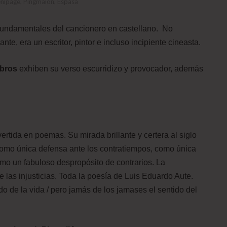
enipage, Pingmaión, Espasa
undamentales del cancionero en castellano. No
ante, era un escritor, pintor e incluso incipiente cineasta.
ibros
exhiben su verso escurridizo y provocador, además
 vertida en poemas. Su mirada brillante y certera al siglo
como única defensa ante los contratiempos, como única
omo un fabuloso despropósito de contrarios. La
te las injusticias. Toda la poesía de Luis Eduardo Aute.
 de la vida / pero jamás de los jamases el sentido del