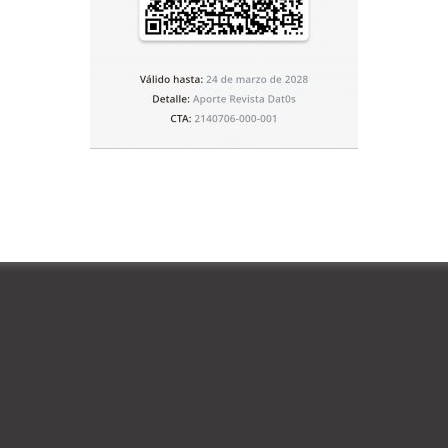
nes: animaLuno, animaLdos y animaL3D. Ubicable dentro
reves, juegos de palabras que Aute llama “poemigas”; un
VD con unas animaciones que realizó sobre dibujos a
s, y unas gafas para ver en 3D otra serie de imágenes.
igrafías, aguafuertes, estereografías, etc.), muchas de