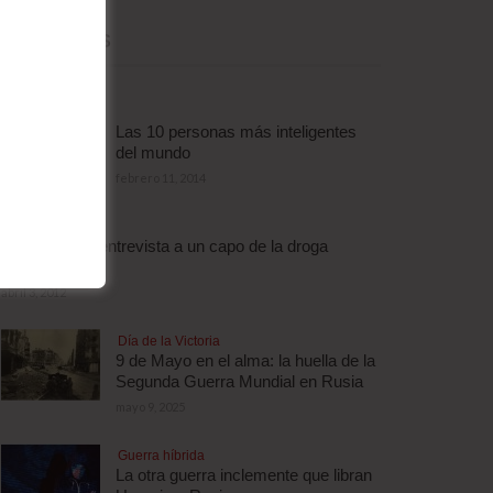
MÁS LEÍDAS
Las 10 personas más inteligentes
del mundo
febrero 11, 2014
Droga
Escalofriante entrevista a un capo de la droga
brasileño
abril 3, 2012
Día de la Victoria
9 de Mayo en el alma: la huella de la
Segunda Guerra Mundial en Rusia
mayo 9, 2025
Guerra híbrida
La otra guerra inclemente que libran