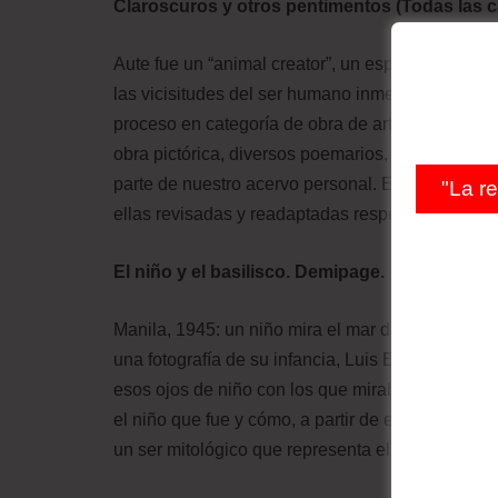
Claroscuros y otros pentimentos (Todas las c
Aute fue un “animal creator”, un espíritu creador 
las vicisitudes del ser humano inmerso en su coti
proceso en categoría de obra de arte. Además, e
obra pictórica, diversos poemarios, varias pelícu
parte de nuestro acervo personal. En este libro 
"La r
ellas revisadas y readaptadas respetando siempre 
El niño y el basilisco. Demipage.
Manila, 1945: un niño mira el mar desde el malec
una fotografía de su infancia, Luis Eduardo Aute 
esos ojos de niño con los que miraba el mar. Con
el niño que fue y cómo, a partir de esa trágica ex
un ser mitológico que representa el mundo adulto