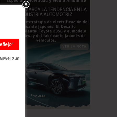
flejo"
ianwei Xun