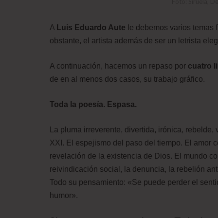
Foto: Siruela, D
A
Luis Eduardo Aute
le debemos varios temas f
obstante, el artista además de ser un letrista eleg
A continuación, hacemos un repaso por
cuatro l
de en al menos dos casos, su trabajo gráfico.
Toda la poesía. Espasa.
La pluma irreverente, divertida, irónica, rebelde,
XXI. El espejismo del paso del tiempo. El amor 
revelación de la existencia de Dios. El mundo c
reivindicación social, la denuncia, la rebelión an
Todo su pensamiento: «Se puede perder el sentido
humor».