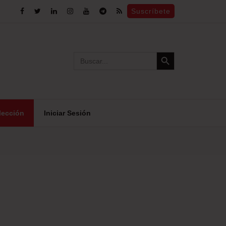
Suscríbete
Search Button
Search
for:
lección
Iniciar Sesión