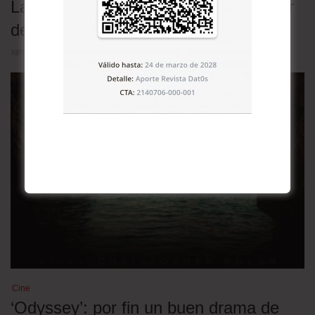
La mayor victoria de la mafia es haber
dejado de parecerse a la mafia
agosto 3, 2026
Cine
‘Odyssey’: por fin un buen drama de