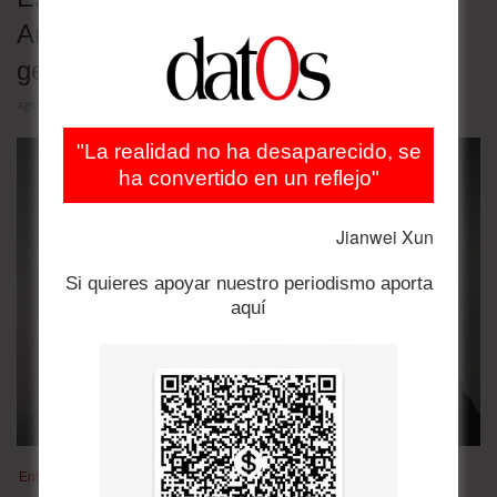
Amazonia y revive paralelo con
geometría de Pitágoras
agosto 5, 2026
"La realidad no ha desaparecido, se
ha convertido en un reflejo"
Jianwei Xun
Si quieres apoyar nuestro periodismo aporta
aquí
Entrevista