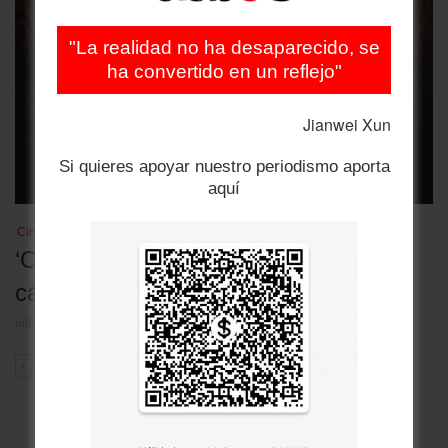
"La realidad no ha desaparecido, se
ha convertido en un reflejo"
Jianwei Xun
Si quieres apoyar nuestro periodismo aporta
aquí
Cine
‘Odyssey’: por fin un buen drama de
cámara
julio 28, 2026
ANT
SIG