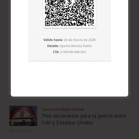
ÚLTIMOS ARTÍCULOS
Guerra en Medio Oriente
Tres escenarios para la guerra entre
Irán y Estados Unidos
agosto 5, 2026