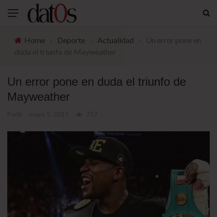
Home
›
Deporte
›
Actualidad
›
Un error pone en
duda el triunfo de Mayweather
Un error pone en duda el triunfo de
Mayweather
Perfil
mayo 5, 2015
757