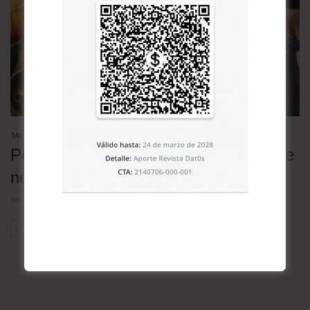
Mercados
Petróleo cae tras anuncio de Trump de
negociación con Irán
agosto 3, 2026
ANT
SIG