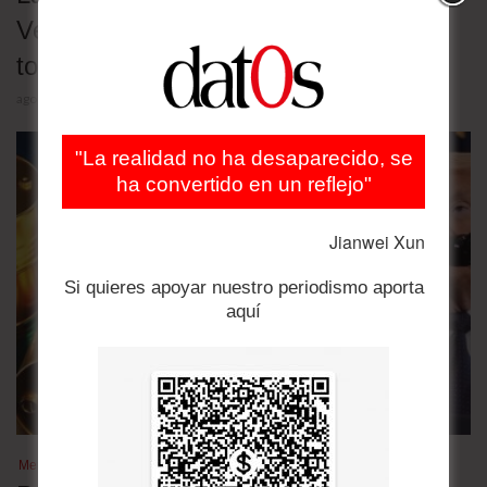
Venezuela se desplomaron 25% y
tocaron un mínimo de cinco meses
agosto 4, 2026
"La realidad no ha desaparecido, se
ha convertido en un reflejo"
Jianwei Xun
Si quieres apoyar nuestro periodismo aporta
aquí
Mercados