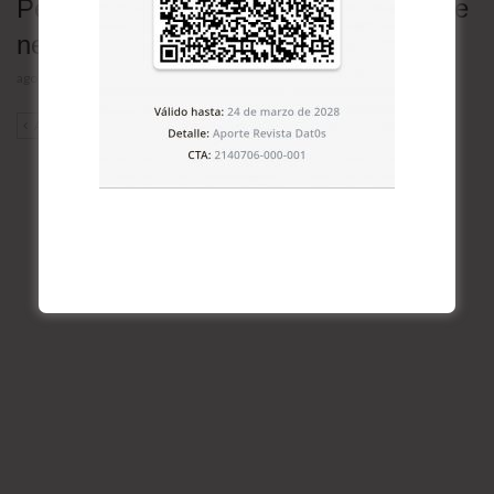
Petróleo cae tras anuncio de Trump de
negociación con Irán
agosto 3, 2026
ANT
SIG