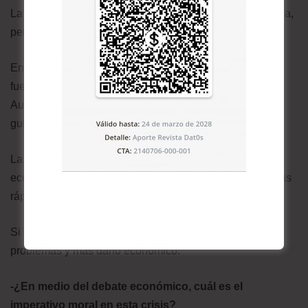
La gripe española en 1918, fue parecida a esta pandemia,
pero mucho más letal.
En EE.UU. las ciudades con cuarentenas más severas
fueron las que sufrieron recesiones menos persistentes.
Aunque se trata de otra era y no existía el apoyo
gubernamental.
La idea es que si pones una cuarentena rápida, la
economía recibirá un gran shock, pero puedes volver más
rápido a la normalidad.
Si no haces cuarentena la pandemia causa más
problemas y más daño económico.
-¿En medio del debate económico, cuál es el
imperativo moral en esta crisis?