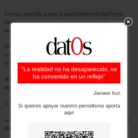
En ese caso solo queda la ayuda financiera del Fondo
Monetario Internacional o de organizaciones de
beneficencia, que probablemente no van a llegar.
Muchos de los mercados emergentes pueden tener
problemas de deuda como vimos en 2009, 2011 o en los
90.
"La realidad no ha desaparecido, se
ha convertido en un reflejo"
-En muchos países se van a disparar los niveles de
desempleo…
Jianwei Xun
Casi todos los países.
Si quieres apoyar nuestro periodismo aporta
aquí
-¿Qué lecciones se pueden sacar de otras pandemias
que han ocurrido en el pasado?