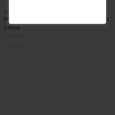
Seguridad
Mapa de las megacárceles de América
Latina
agosto 4, 2026
ANT
SIG