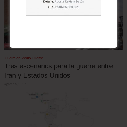
Guerra en Medio Oriente
Tres escenarios para la guerra entre
Irán y Estados Unidos
agosto 5, 2026