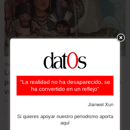
Patrimonio cultural
Las lenguas nativas en Bolivia en
peligro: 30 de las 36 oficiales están en
"La realidad no ha desaparecido, se
ha convertido en un reflejo"
vías de extinción
julio 23, 2026
Jianwei Xun
ANT
SIG
Si quieres apoyar nuestro periodismo aporta
aquí