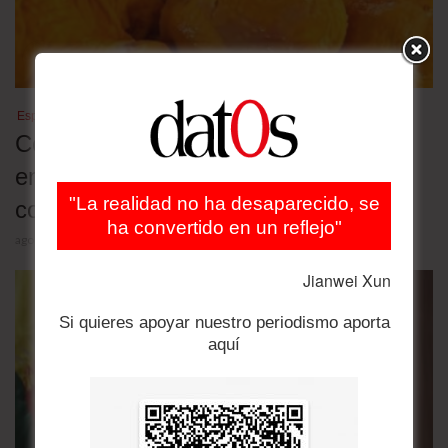
Especulación de precios
Comercializadores de pollo en
emergencia por alza de precio piden
"La realidad no ha desaparecido, se
control del gobierno
ha convertido en un reflejo"
agosto 5, 2026
Jianwei Xun
Si quieres apoyar nuestro periodismo aporta
aquí