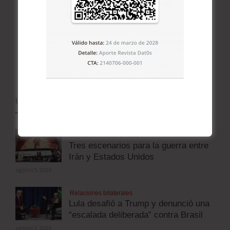
ÚLTIMOS ARTÍCULOS
Guerra en Medio Oriente
Tres escenarios para la guerra entre
Irán y Estados Unidos
agosto 5, 2026
Relaciones bilaterales
Lula desafió a Trump y denunció una
“escalada deliberada” contra Brasil
agosto 5, 2026