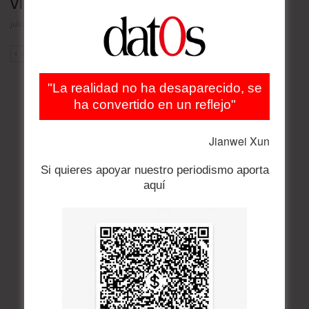
vías de extinción
julio 23, 2026
ANT
SIG
"La realidad no ha desaparecido, se
ha convertido en un reflejo"
Jianwei Xun
Si quieres apoyar nuestro periodismo aporta
aquí