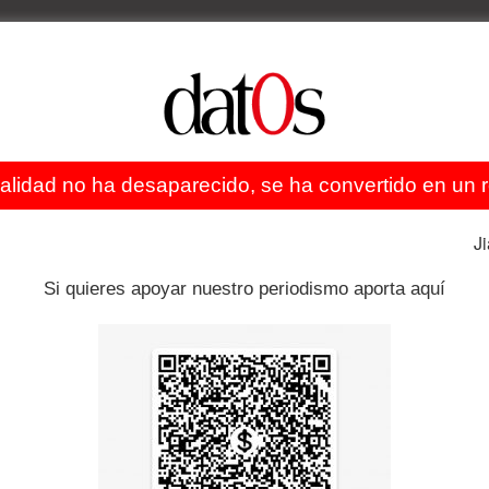
E LA CATEGORÍA
ealidad no ha desaparecido, se ha convertido en un re
J
Si quieres apoyar nuestro periodismo aporta aquí
Brasil
s megacárceles de
Elecciones de 2026: El
ina
reconocimiento facial y la
vigilancia masiva son promesas
fáciles, pero no garantizan la
seguridad
julio 30, 2026