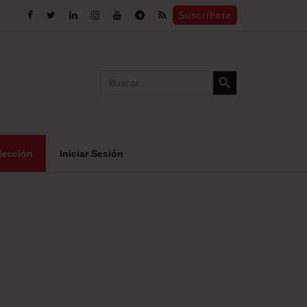
Suscríbete
Search Button
Search
for:
lección
Iniciar Sesión