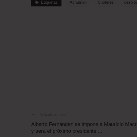
Etiquetas
Achumani
Choferes
desblo
Artículo anterior
Alberto Fernández se impone a Mauricio Macr
y será el próximo presidente ...