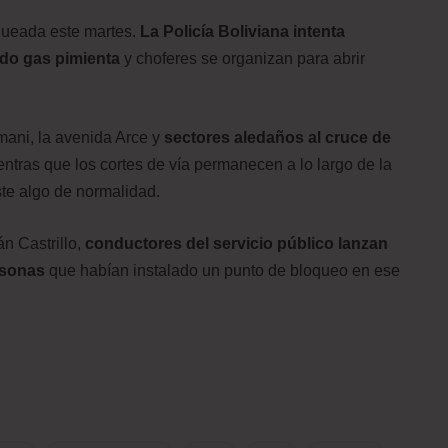
ueada este martes.
La Policía Boliviana intenta
ndo gas pimienta
y choferes se organizan para abrir
mani, la avenida Arce y
sectores aledaños al cruce de
entras que los cortes de vía permanecen a lo largo de la
ste algo de normalidad.
án Castrillo,
conductores del servicio público lanzan
rsonas
que habían instalado un punto de bloqueo en ese