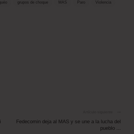
quéo
grupos de choque
MAS
Paro
Violencia
Artículo siguiente
i
Fedecomin deja al MAS y se une a la lucha del
pueblo ...