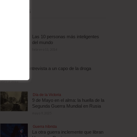
MÁS LEÍDAS
Las 10 personas más inteligentes
del mundo
febrero 11, 2014
Droga
Escalofriante entrevista a un capo de la droga
brasileño
abril 3, 2012
Día de la Victoria
9 de Mayo en el alma: la huella de la
Segunda Guerra Mundial en Rusia
mayo 9, 2025
Guerra híbrida
La otra guerra inclemente que libran