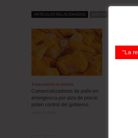
ARTÍCULOS RELACIONADOS
MÁS DE DAT0S
MÁS D
"La r
Especulación de precios
Seguridad
Comercializadores de pollo en
Mapa de la
emergencia por alza de precio
América Lat
piden control del gobierno
agosto 4, 2026
agosto 5, 2026