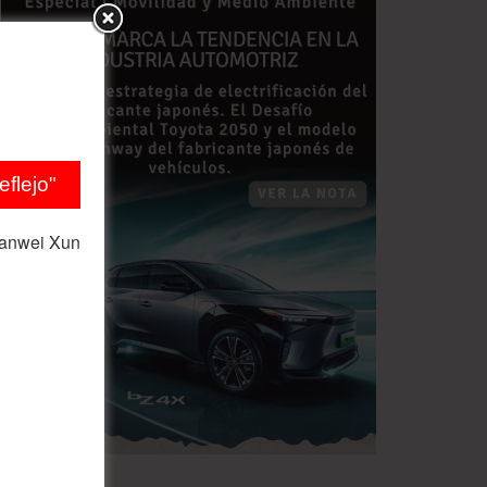
flejo"
ianwei Xun