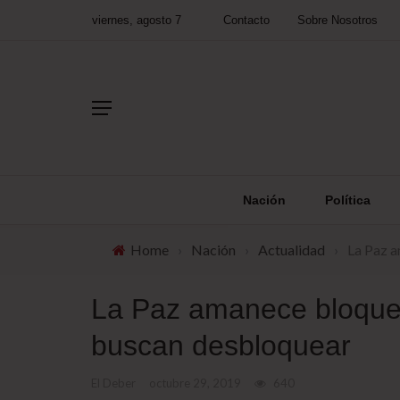
viernes, agosto 7
Contacto
Sobre Nosotros
Nación
Política
Home
›
Nación
›
Actualidad
›
La Paz a
La Paz amanece bloquea
buscan desbloquear
El Deber
octubre 29, 2019
640