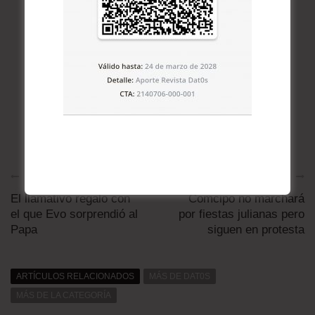
Artículo anterior
Artículo siguiente
El llamativo regalo con
Comcipo no marchará
el que Evo sorprendió al
por fiestas julianas pero
Papa
siguen en protesta
ARTÍCULOS RELACIONADOS
MÁS DE DAT0S
MÁS DE LA CATEGORÍA