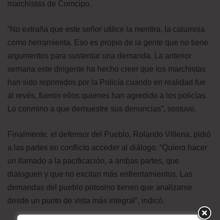
marchistas de Comcipo.
“No extraña que este señor utilice la mentira, la calumnia
como herramienta. Eso es propio de la gente que no tiene
argumentos para sustentar una demanda. La anterior
semana este dirigente ha hecho creer que los marchistas
han sido reprimidos por la Policía cuando en realidad fue
al revés, fueron ellos quienes han agredido a los policías.
Lo conmino a que demuestre sus denuncias”, sostuvo.
Finalmente, el defensor del Pueblo, Rolando Villena, pidió
a las partes en conflicto acceder al diálogo. “Quiero hacer
un llamado a la pacificación, a ambas partes, que
dialoguen y que no excitan más enfrentamientos. Las
demandas del pueblo potosino tienen que analizarse
desde un punto de vista más integral”, indicó.