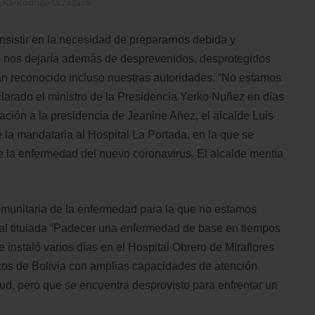
ERS/Rodrigo Urzagasti
 insistir en la necesidad de prepararnos debida y
e nos dejaría además de desprevenidos, desprotegidos
an reconocido incluso nuestras autoridades. “No estamos
larado el ministro de la Presidencia Yerko Nuñez en días
ción a la presidencia de Jeanine Añez, el alcalde Luis
de la mandataria al Hospital La Portada, en la que se
 la enfermedad del nuevo coronavirus. El alcalde mentía
munitaria de la enfermedad para la que no estamos
al titulada “Padecer una enfermedad de base en tiempos
 instaló varios días en el Hospital Obrero de Miraflores
os de Bolivia con amplias capacidades de atención
ud, pero que se encuentra desprovisto para enfrentar un