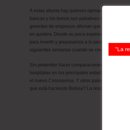
A estas alturas hay quienes opinan que las med
bancos y los bonos son paliativos insuficientes.
gerentes de empresas afirman que de prorrogarse 
en quiebra. Desde su poca experiencia en el Es
para invertir y prepararnos a lo peor con hospit
"La r
siguientes semanas cuando se cree que se alcan
Sin pretender hacer comparaciones por la dimensi
hospitales en los principales estadios, léase M
el nuevo Coronavirus. Y otros países están prep
que está haciendo Bolivia? La respuesta en la c