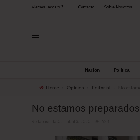
viernes, agosto 7
Contacto
Sobre Nosotros
Nación
Política
Home
›
Opinion
›
Editorial
›
No estamo
No estamos preparados 
Redacción dat0s
abril 3, 2020
628