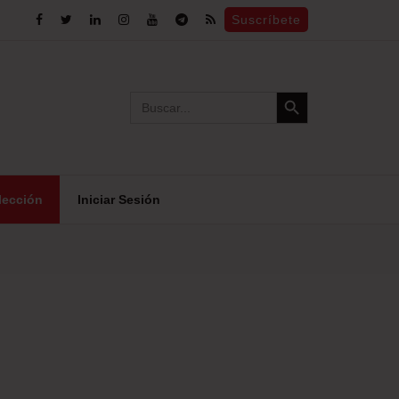
Suscríbete
Search Button
Search
for:
lección
Iniciar Sesión