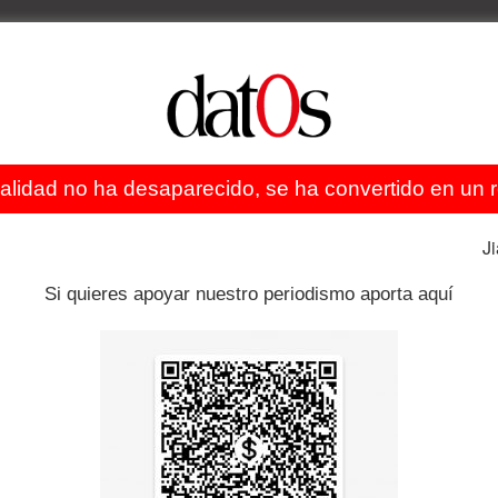
idas económicas como la postergación de pagos a los
 Jóvenes con los que conversó dat0s en posición de
la cuarentena después del 15 de abril, el país entrará
tado, recomiendan al Gobierno hacer todos los esfuerzos
ales y centros que puedan hacer frente al COVID 19 en las
ealidad no ha desaparecido, se ha convertido en un re
zará el pico.
J
ón de cada país, en Brasil sin ir lejos, se han montado
aracaná y otros como medidas preventivas para combatir
Si quieres apoyar nuestro periodismo aporta aquí
arando contra el tiempo similares medidas ¿Qué es lo
rónica recomendada a nuestros internautas.