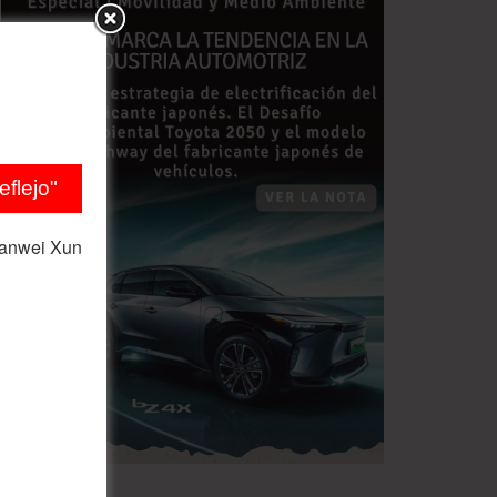
flejo"
ianwei Xun