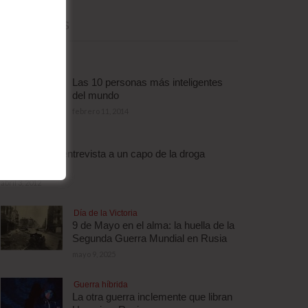
MÁS LEÍDAS
Las 10 personas más inteligentes
del mundo
febrero 11, 2014
Droga
Escalofriante entrevista a un capo de la droga
brasileño
abril 3, 2012
Día de la Victoria
9 de Mayo en el alma: la huella de la
Segunda Guerra Mundial en Rusia
mayo 9, 2025
Guerra híbrida
La otra guerra inclemente que libran