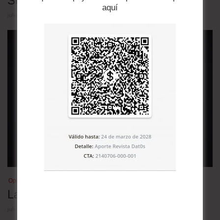
Su noche triste
aquí
julio 21, 2026
Opinión
La inestabilidad democrática
julio 20, 2026