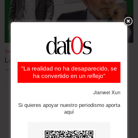
Elecciones Brasil 2026
Las nuevas encuestas
"La realidad no ha desaparecido, se
agosto 4, 2026
ha convertido en un reflejo"
ANT
SIG
Jianwei Xun
Si quieres apoyar nuestro periodismo aporta
aquí