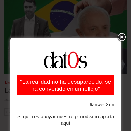
"La realidad no ha desaparecido, se
Elecciones Brasil 2026
ha convertido en un reflejo"
Las nuevas encuestas
agosto 4, 2026
Jianwei Xun
ANT
SIG
Si quieres apoyar nuestro periodismo aporta
aquí