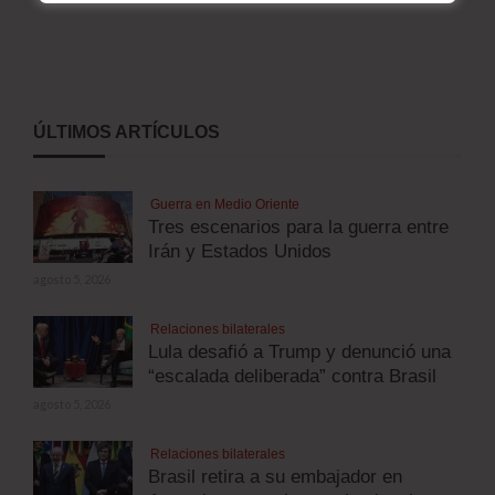
ÚLTIMOS ARTÍCULOS
Guerra en Medio Oriente
Tres escenarios para la guerra entre
Irán y Estados Unidos
agosto 5, 2026
Relaciones bilaterales
Lula desafió a Trump y denunció una
“escalada deliberada” contra Brasil
agosto 5, 2026
Relaciones bilaterales
Brasil retira a su embajador en