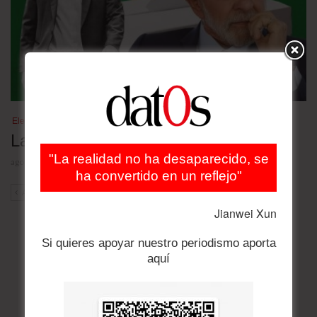
Elecciones Brasil 2026
Las nuevas encuestas
"La realidad no ha desaparecido, se
agosto 4, 2026
ha convertido en un reflejo"
ANT
SIG
Jianwei Xun
Si quieres apoyar nuestro periodismo aporta
aquí