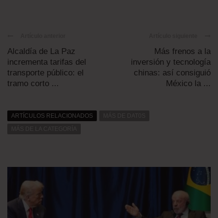
Artículo anterior
Artículo siguiente
Alcaldía de La Paz
Más frenos a la
incrementa tarifas del
inversión y tecnología
transporte público: el
chinas: así consiguió
tramo corto ...
México la ...
ARTÍCULOS RELACIONADOS
MÁS DE DAT0S
MÁS DE LA CATEGORÍA