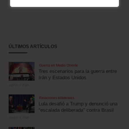
ÚLTIMOS ARTÍCULOS
Guerra en Medio Oriente
Tres escenarios para la guerra entre
Irán y Estados Unidos
agosto 5, 2026
Relaciones bilaterales
Lula desafió a Trump y denunció una
“escalada deliberada” contra Brasil
agosto 5, 2026