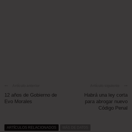
Artículo anterior
Artículo siguiente
12 años de Gobierno de
Habrá una ley corta
Evo Morales
para abrogar nuevo
Código Penal
ARTÍCULOS RELACIONADOS
MÁS DE DAT0S