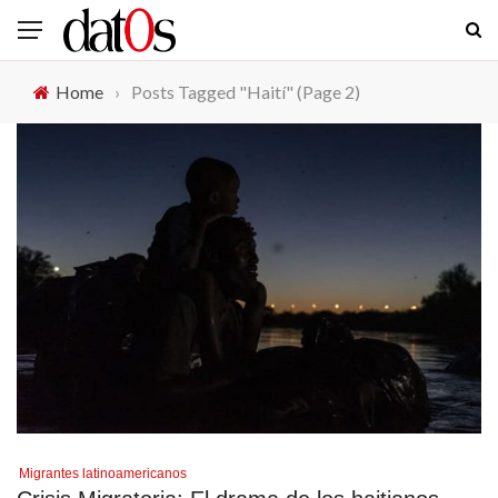
Home
›
Posts Tagged "Haití"
(Page 2)
Migrantes latinoamericanos