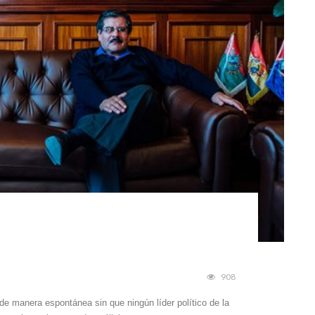
908
de manera espontánea sin que ningún líder político de la