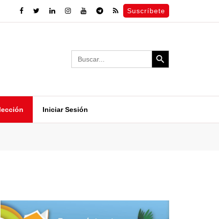
Suscríbete
Search Button
Search
for:
lección
Iniciar Sesión