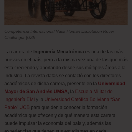
Competencia Internacional Nasa Human Explotation Rover
Challenger |USB
La carrera de
Ingeniería Mecatrónica
es una de las más
nuevas en el país, pero a la misma vez una de las que más
esta creciendo y aportando desde sus múltiples áreas a la
industria. La revista dat0s se contactó con los directores
académicos de dicha carrera, presente en la
Universidad
Mayor de San Andrés UMSA
, la
Escuela Militar de
Ingeniería EMI
y la
Universidad Católica Boliviana “San
Pablo” UCB
para que den a conocer la formación
académica que ofrecen y de qué manera esta carrera
puede impulsar la economía del país y, además las
experiencias que tienen sus estudiantes en cada