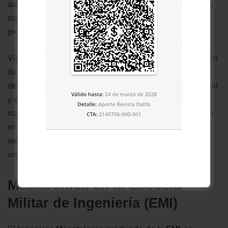
automatización industrial y muy pocas están aplicando la
robótica, falta mucho por trabajar en el país para sacar
provecho a nuestros conocimientos”.
Víctor y Fabricio continúan desarrollando proyectos dentro
de su área y tienen planes para el futuro. Víctor planea
desarrollar más sus conocimientos en inteligencia artificial
y elaborar un robot de desinfección con un buen plan de
mapeo. Y, por otro lado, Fabricio se encuentra trabajando
en dos proyectos; el primero es la construcción de un
vehículo completamente mecánico y, un proyecto con
visión a la inteligencia artificial.
Mecatrónica en la Escuela
Militar de Ingeniería (EMI)