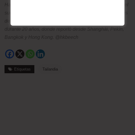
Hannah Beech ha sido la jefa de la corresponsalía para el
sureste asiático desde 2017, con sede en Bangkok. Antes
de trabajar en el Times, fue reportera de la revista Time
durante 20 años, donde reportó desde Shanghái, Pekín,
Bangkok y Hong Kong. @hkbeech
Etiquetas
Tailandia