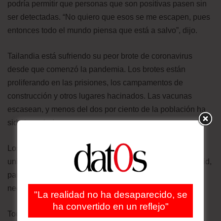
podría permitir que personas que son positivas pasen sin
ser detectadas. “No quiero que esos se me escapen, pues
entonces todo el mundo piensa que está a salvo”, dijo.
Tailandia está sufriendo su peor brote de coronavirus
desde que comenzó la pandemia. Los brotes están
proliferando en las prisiones, los campamentos de
construcción y otros lugares hacinados. Las vacunas
escasean, y menos del dos por ciento de la población ha
sido inoculada.
Los investigadores de Chulalongkorn han diseñado una
unidad móvil que planean llevar a posibles focos de covid,
para que los perros puedan localizar las zonas que
necesitan pruebas masivas.
"La realidad no ha desaparecido, se
ha convertido en un reflejo"
Todavía hay muchas preguntas sobre el uso de perros