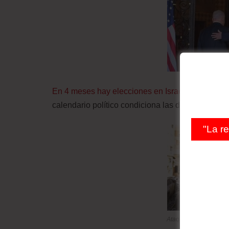
En 4 meses hay elecciones en Israel, en 6 en Est
calendario político condiciona las decisiones de
"La r
Ataque israelí en los s