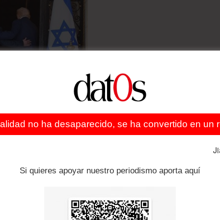
ados Unidos e Irán tiene “la sartén por el mango”
El
 los actores involucrados en la guerra en Medio Oriente.
ealidad no ha desaparecido, se ha convertido en un re
J
Si quieres apoyar nuestro periodismo aporta aquí
uburbios del sur de Beirut,