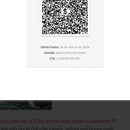
e 2026. | Raghed Waked /
ut
Israel es un socio imprescindible y estratégico para
ra con Irán es cada día más elevado y cuanto más apriete
rará este año al 2,5%, el más bajo desde la pandemia
El
blicado por el BM este jueves, señala que buena parte