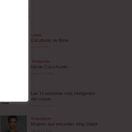
MÁS LEÍDAS
Libros
Esculturas de libros
marzo 9, 2013
Tendencias
Nicole Coco Austin
agosto 15, 2018
Las 10 personas más inteligentes
del mundo
febrero 11, 2014
Espectáculo
Mujeres que encantan: Irina Shayk
marzo 15, 2019