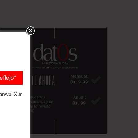
flejo"
ianwei Xun