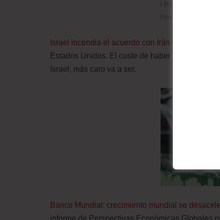
Líbano, 28 de mayo d
Reuters
Israel incendia el acuerdo con Irán atacando Beir
Estados Unidos. El coste de haber ido a la guer
Israel, más caro va a ser.
Banco Mundial: crecimiento mundial se desacele
informe de Perspectivas Económicas Globales pu