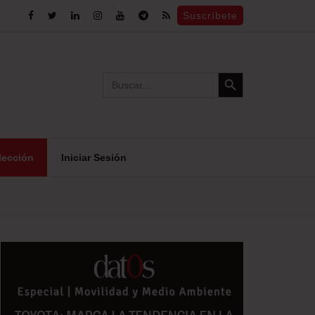
Suscríbete
Search Button
Search
for:
lección
Iniciar Sesión