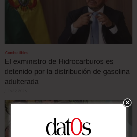
Combustibles
El exministro de Hidrocarburos es
detenido por la distribución de gasolina
adulterada
julio 29, 2026