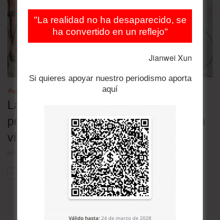
"La realidad no ha desaparecido, se
ha convertido en un reflejo"
Jianwei Xun
Si quieres apoyar nuestro periodismo aporta
aquí
Patrimonio cultural
Las lenguas nativas en Bolivia en
peligro: 30 de las 36 oficiales están en
vías de extinción
julio 23, 2026
ANT
SIG